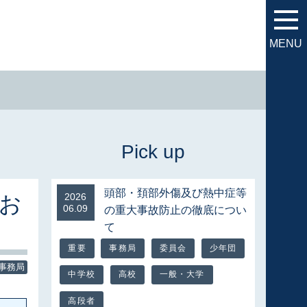
MENU
頭部・頚部外傷及び熱中症等
お
2026
06.09
の重大事故防止の徹底につい
て
重要
事務局
委員会
少年団
事務局
中学校
高校
一般・大学
高段者