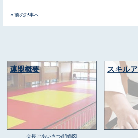
«
前の記事へ
連盟概要
スキル
会長ごあいさつ
/
組織図