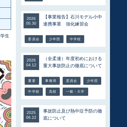
【事業報告】石川モデル小中
2026
05.30
連携事業 強化練習会
小学生
委員会
少年団
中学校
（全柔連）年度初めにおける
2026
04.12
重大事故防止の徹底について
重要
事務局
委員会
少年団
中学校
高校
一般・大学
事故防止及び熱中症予防の徹
2025
06.22
底について