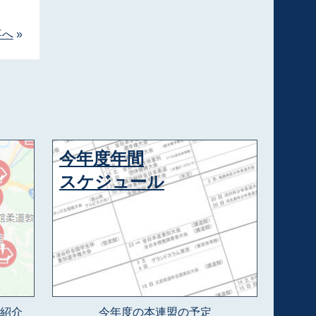
事へ
»
今年度年間
スケジュール
紹介
今年度の本連盟の予定