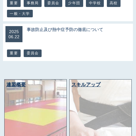
重要
事務局
委員会
少年団
中学校
高校
一般・大学
事故防止及び熱中症予防の徹底について
2025
06.22
重要
委員会
連盟概要
スキルアップ