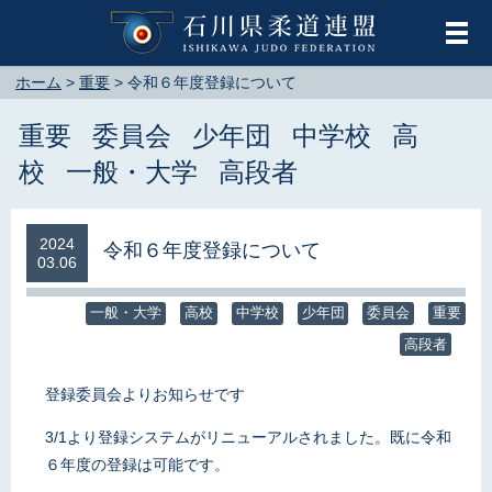
メ
ホーム
>
重要
>
令和６年度登録について
重要
委員会
少年団
中学校
高
校
一般・大学
高段者
2024
令和６年度登録について
03.06
一般・大学
高校
中学校
少年団
委員会
重要
高段者
登録委員会よりお知らせです
3/1より登録システムがリニューアルされました。既に令和
６年度の登録は可能です。