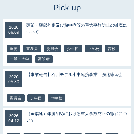
頭部・頚部外傷及び熱中症等の重大事故防止の徹底に
2026
ついて
06.09
重要
事務局
委員会
少年団
中学校
高校
一般・大学
高段者
【事業報告】石川モデル小中連携事業 強化練習会
2026
05.30
委員会
少年団
中学校
（全柔連）年度初めにおける重大事故防止の徹底につ
2026
いて
04.12