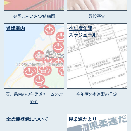
会長ごあいさつ
/
組織図
昇段審査
道場案内
今年度年間
スケジュール
石川県内の少年柔道チームのご
今年度の本連盟の予定
紹介
全柔連登録について
県柔連だより