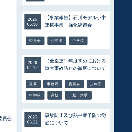
【事業報告】石川モデル小中
2026
05.30
連携事業 強化練習会
委員会
少年団
中学校
（全柔連）年度初めにおける
2026
04.12
重大事故防止の徹底について
重要
事務局
委員会
少年団
中学校
高校
一般・大学
事故防止及び熱中症予防の徹
2025
委員会
06.22
底について