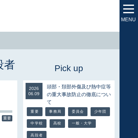
MENU
段者
頭部・頚部外傷及び熱中症等
2026
06.09
の重大事故防止の徹底につい
て
重要
事務局
委員会
少年団
重要
中学校
高校
一般・大学
高段者