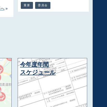
重要
委員会
事へ
»
今年度年間
スケジュール