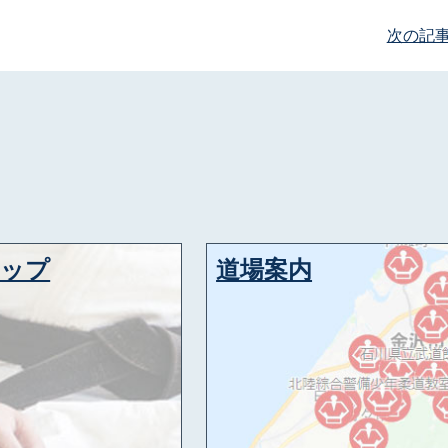
次の記
アップ
道場案内