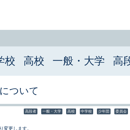
学校
高校
一般・大学
高
について
高段者
一般・大学
高校
中学校
少年団
委員会
り変更します。