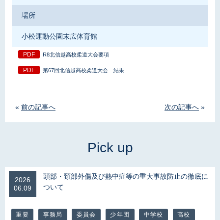
場所
小松運動公園末広体育館
R8北信越高校柔道大会要項
第67回北信越高校柔道大会 結果
«
前の記事へ
次の記事へ
»
頭部・頚部外傷及び熱中症等の重大事故防止の徹底に
2026
ついて
06.09
重要
事務局
委員会
少年団
中学校
高校