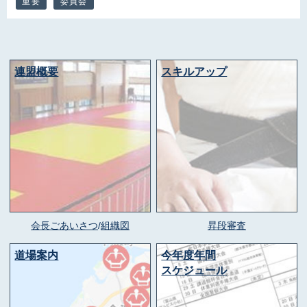
重要
委員会
連盟概要
スキルアップ
会長ごあいさつ
/
組織図
昇段審査
道場案内
今年度年間
スケジュール