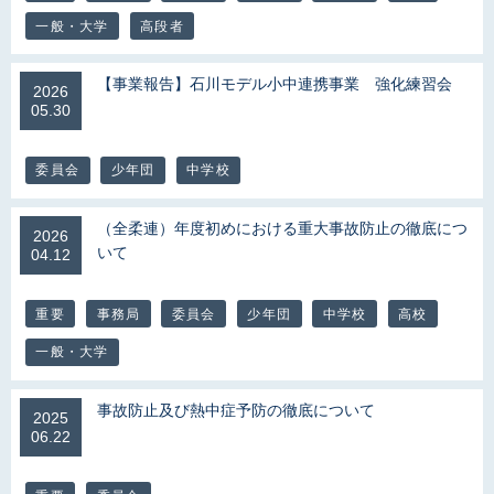
一般・大学
高段者
【事業報告】石川モデル小中連携事業 強化練習会
2026
05.30
委員会
少年団
中学校
（全柔連）年度初めにおける重大事故防止の徹底につ
2026
いて
04.12
重要
事務局
委員会
少年団
中学校
高校
一般・大学
事故防止及び熱中症予防の徹底について
2025
06.22