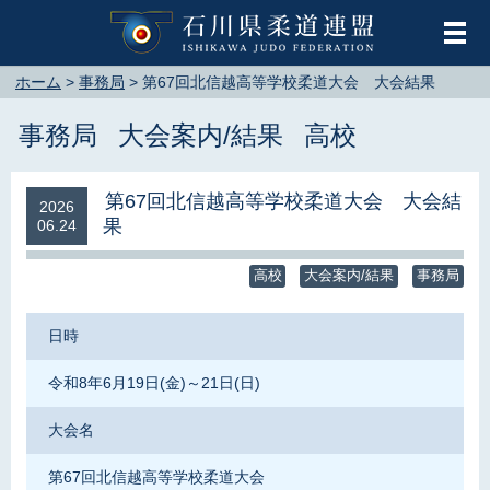
メ
ホーム
>
事務局
>
第67回北信越高等学校柔道大会 大会結果
事務局
大会案内/結果
高校
第67回北信越高等学校柔道大会 大会結
2026
果
06.24
高校
大会案内/結果
事務局
日時
令和8年6月19日(金)～21日(日)
大会名
第67回北信越高等学校柔道大会