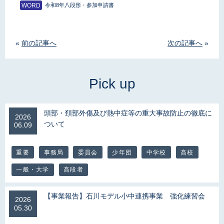
令和8年八段形・参加申請書
«
前の記事へ
次の記事へ
»
頭部・頚部外傷及び熱中症等の重大事故防止の徹底に
2026
ついて
06.09
重要
事務局
委員会
少年団
中学校
高校
一般・大学
高段者
【事業報告】石川モデル小中連携事業 強化練習会
2026
05.30