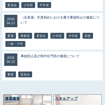
委員会
少年団
中学校
（全柔連）年度初めにおける重大事故防止の徹底につ
2026
いて
04.12
重要
事務局
委員会
少年団
中学校
高校
一般・大学
事故防止及び熱中症予防の徹底について
2025
06.22
重要
委員会
連盟概要
スキルアップ