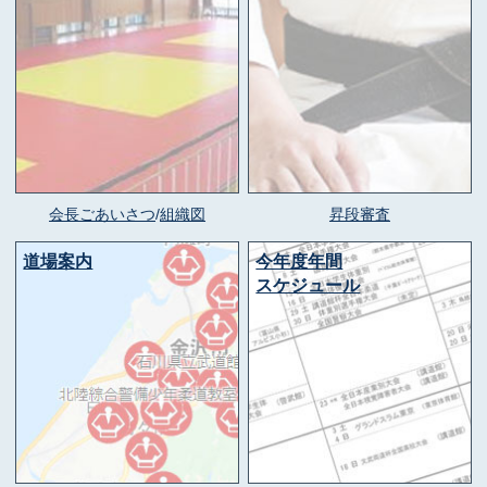
会長ごあいさつ
/
組織図
昇段審査
道場案内
今年度年間
スケジュール